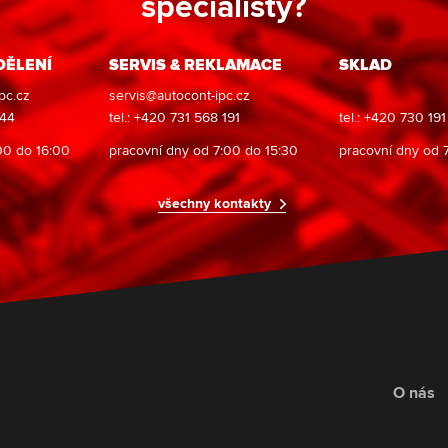
specialisty?
DĚLENÍ
SERVIS & REKLAMACE
SKLAD
pc.cz
servis@autocont-ipc.cz
944
tel.: +420 731 568 191
tel.: +420 730 19
00 do 16:00
pracovní dny od 7:00 do 15:30
pracovní dny od 
všechny kontakty
O nás