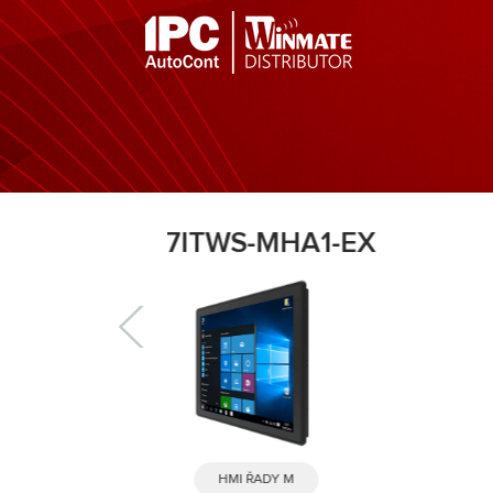
MHA1-EX
R19ITWS-MHA3-EX
 M
HMI ŘADY M