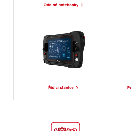
Odolné notebooky
Řídící stanice
Po