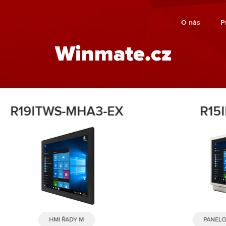
O nás
P
Winmate.cz
R15IE3S-65EX
PANELOVÉ POČÍTAČE ATEX