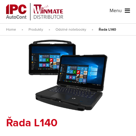
Menu
Home
»
Produkty
»
Odolné notebooky
»
Řada L140
Řada L140